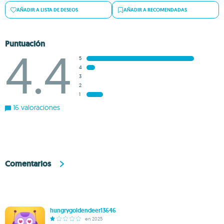
AÑADIR A LISTA DE DESEOS
AÑADIR A RECOMENDADAS
Puntuación
4.4
5
4
3
2
1
16 valoraciones
Comentarios
hungrygoldendeer13646
en 2025