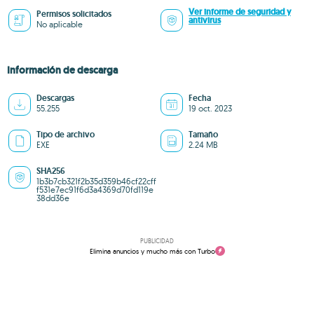
Ver informe de seguridad y
Permisos solicitados
antivirus
No aplicable
Información de descarga
Descargas
Fecha
55.255
19 oct. 2023
Tipo de archivo
Tamaño
EXE
2.24 MB
SHA256
1b3b7cb321f2b35d359b46cf22cff
f531e7ec91f6d3a4369d70fd119e
38dd36e
PUBLICIDAD
Elimina anuncios y mucho más con Turbo