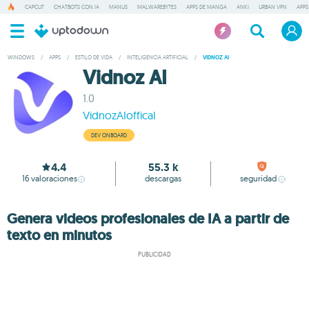
CAPCUT
CHATBOTS CON IA
MANUS
MALWAREBYTES
APPS DE MANGA
ANKI
URBAN VPN
APPS
WINDOWS
/
APPS
/
ESTILO DE VIDA
/
INTELIGENCIA ARTIFICIAL
/
VIDNOZ AI
Vidnoz AI
1.0
VidnozAIoffical
DEV ONBOARD
4.4
55.3 k
16
valoraciones
descargas
seguridad
Genera videos profesionales de IA a partir de
texto en minutos
PUBLICIDAD