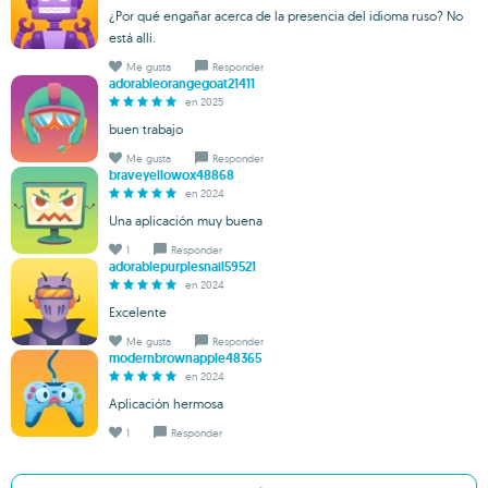
¿Por qué engañar acerca de la presencia del idioma ruso? No
está allí.
Me gusta
Responder
adorableorangegoat21411
en 2025
buen trabajo
Me gusta
Responder
braveyellowox48868
en 2024
Una aplicación muy buena
1
Responder
adorablepurplesnail59521
en 2024
Excelente
Me gusta
Responder
modernbrownapple48365
en 2024
Aplicación hermosa
1
Responder