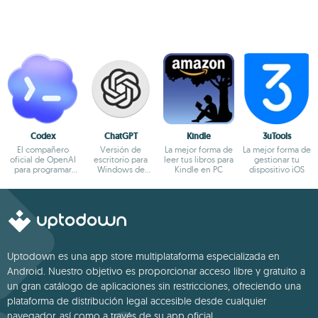
Codex
ChatGPT
Kindle
3uTools
El compañero
Versión de
La mejor forma de
La mejor forma de
oficial de OpenAI
escritorio para
leer tus libros para
gestionar tu
para programar
Windows de
Kindle en PC
dispositivo iOS
con ChatGPT
ChatGPT
Uptodown es una app store multiplataforma especializada en
Android. Nuestro objetivo es proporcionar acceso libre y gratuito a
un gran catálogo de aplicaciones sin restricciones, ofreciendo una
plataforma de distribución legal accesible desde cualquier
navegador, así como a través de su app oficial.