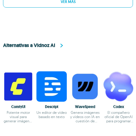
VER MÁS
Alternativas a Vidnoz AI
ComfyUI
Descript
WaveSpeed
Codex
Potente motor
Un editor de vídeo
Genera imágenes
El compañero
visual para
basado en texto
y vídeos con IA en
oficial de OpenAI
generar imágenes
cuestión de
para programar
con IA
segundos
con ChatGPT