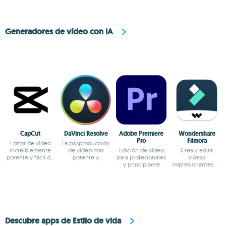
Generadores de vídeo con IA
CapCut
DaVinci Resolve
Adobe Premiere
Wondershare
Pro
Filmora
Editor de vídeo
La posproducción
increíblemente
de vídeo más
Edición de vídeo
Crea y edita
potente y fácil de
potente y
para profesionales
vídeos
usar
completa para PC
y principiante
impresionantes de
la manera más
fácil
Descubre apps de Estilo de vida